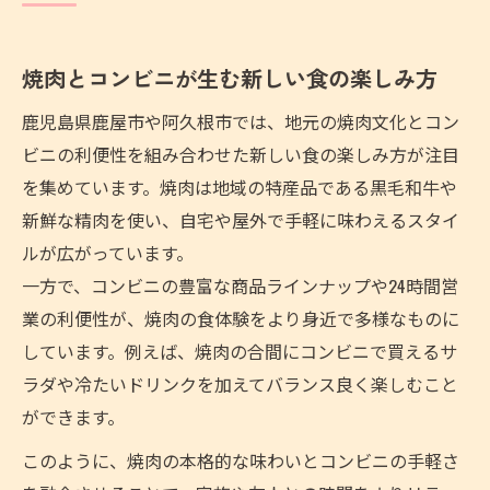
地元焼肉の魅力とコンビニ利用の相性
焼肉文化を身近に感じる食体験の工夫
焼肉とコンビニが生む新しい食の楽しみ方
焼肉とコンビニで広がる地元グルメ旅
鹿児島県鹿屋市や阿久根市では、地元の焼肉文化とコン
忙しい日常に焼肉とコンビニの活用法
ビニの利便性を組み合わせた新しい食の楽しみ方が注目
忙しい毎日を焼肉とコンビニで豊かに
を集めています。焼肉は地域の特産品である黒毛和牛や
時短で楽しむ焼肉とコンビニの組み合わせ
新鮮な精肉を使い、自宅や屋外で手軽に味わえるスタイ
焼肉時間を作るためのコンビニ活用術
ルが広がっています。
焼肉とコンビニで叶う手軽なご褒美時間
一方で、コンビニの豊富な商品ラインナップや24時間営
忙しい日々こそ焼肉とコンビニを活用
業の利便性が、焼肉の食体験をより身近で多様なものに
しています。例えば、焼肉の合間にコンビニで買えるサ
セルフBBQで広がる鹿児島の焼肉時間
ラダや冷たいドリンクを加えてバランス良く楽しむこと
セルフBBQで体験する焼肉とコンビニ
ができます。
焼肉を楽しむセルフBBQの手軽な始め方
このように、焼肉の本格的な味わいとコンビニの手軽さ
焼肉とコンビニがつなぐBBQの新スタイル