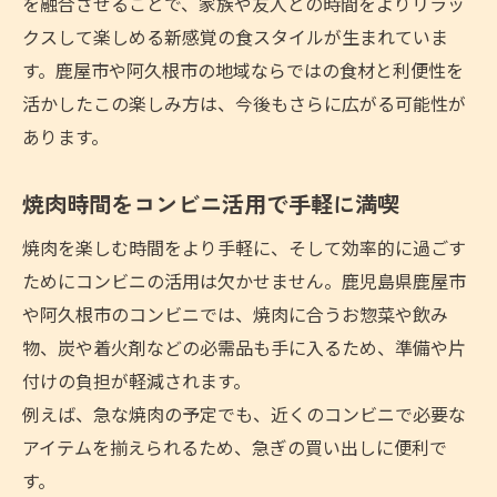
を融合させることで、家族や友人との時間をよりリラッ
セルフBBQに便利な焼肉向けコンビニ商品
クスして楽しめる新感覚の食スタイルが生まれていま
焼肉のセルフBBQが人気の理由を解説
す。鹿屋市や阿久根市の地域ならではの食材と利便性を
焼肉をもっと身近にする方法とは
活かしたこの楽しみ方は、今後もさらに広がる可能性が
焼肉を日常に取り入れるための工夫
あります。
焼肉とコンビニで叶う身近なグルメ体験
焼肉時間をコンビニ活用で手軽に満喫
焼肉をもっと手軽に味わうヒント集
焼肉とコンビニ利用で広がる可能性
焼肉を楽しむ時間をより手軽に、そして効率的に過ごす
焼肉の楽しみ方を身近で実践する方法
ためにコンビニの活用は欠かせません。鹿児島県鹿屋市
家族や友人と焼肉を楽しむコツ
や阿久根市のコンビニでは、焼肉に合うお惣菜や飲み
物、炭や着火剤などの必需品も手に入るため、準備や片
焼肉とコンビニで家族時間を充実させる
付けの負担が軽減されます。
焼肉パーティに便利なコンビニ活用法
例えば、急な焼肉の予定でも、近くのコンビニで必要な
友人や家族と焼肉を楽しむポイント
アイテムを揃えられるため、急ぎの買い出しに便利で
焼肉とコンビニが織りなす団らんの工夫
す。