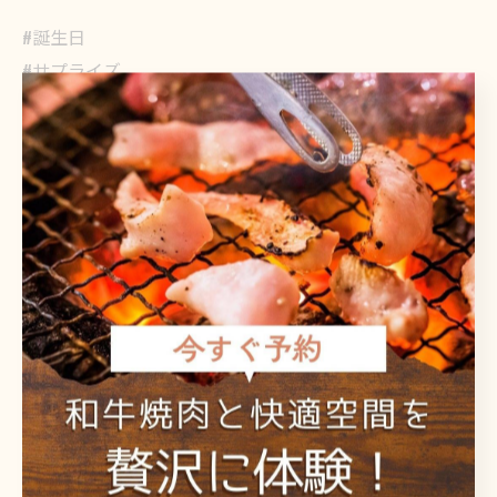
#誕生日
#サプライズ
#肉ケーキ
#焼肉
#鹿屋
< 前のページ
一覧に戻る
次のページ >
関連タグ