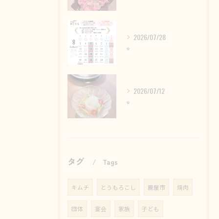
2026/07/28
⭐︎
2026/07/12
⭐︎
タグ
Tags
キムチ
とうもろこし
鹿屋市
焼肉
団体
宴会
家族
子ども